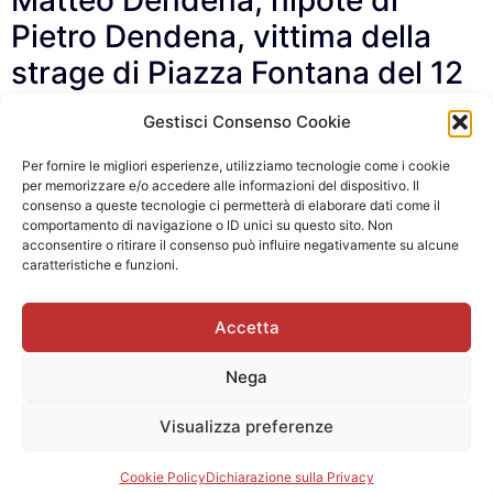
Matteo Dendena, nipote di
Pietro Dendena, vittima della
strage di Piazza Fontana del 12
dicembre 1969 alla Banca
Gestisci Consenso Cookie
Nazionale dell’Agricoltura
Per fornire le migliori esperienze, utilizziamo tecnologie come i cookie
per memorizzare e/o accedere alle informazioni del dispositivo. Il
Luigi Peco, scampato all’attacco
consenso a queste tecnologie ci permetterà di elaborare dati come il
comportamento di navigazione o ID unici su questo sito. Non
palestinese di Fiumicino 1973
acconsentire o ritirare il consenso può influire negativamente su alcune
caratteristiche e funzioni.
Accetta
©2023 Memoria e verità per le vittime del terrorismo – aps
C.F. 96568420580 –
D
isegno
Gianluca
Nega
Gentile
e Sviluppo
G Tech Group
Visualizza preferenze
Cookie Policy
Privacy Policy
Cookie Policy
Dichiarazione sulla Privacy