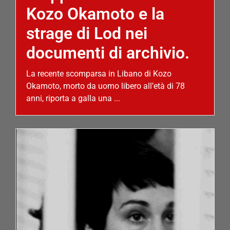
Kozo Okamoto e la
strage di Lod nei
documenti di archivio.
La recente scomparsa in Libano di Kozo
Okamoto, morto da uomo libero all’età di 78
anni, riporta a galla una ...