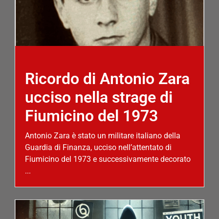
Ricordo di Antonio Zara
ucciso nella strage di
Fiumicino del 1973
Antonio Zara è stato un militare italiano della
Guardia di Finanza, ucciso nell’attentato di
Fiumicino del 1973 e successivamente decorato
...