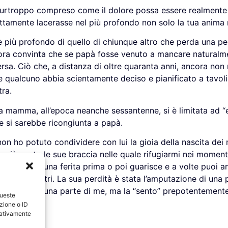
 purtroppo compreso come il dolore possa essere realmente
ottamente lacerasse nel più profondo non solo la tua anima 
 è più profondo di quello di chiunque altro che perda una 
ora convinta che se papà fosse venuto a mancare naturalmen
rsa. Ciò che, a distanza di oltre quaranta anni, ancora non 
he qualcuno abbia scientamente deciso e pianificato a tavolin
ra.
 mamma, all’epoca neanche sessantenne, si è limitata ad “es
e si sarebbe ricongiunta a papà.
on ho potuto condividere con lui la gioia della nascita dei m
ho più avuto le sue braccia nelle quale rifugiarmi nei momenti
 una ferita: una ferita prima o poi guarisce e a volte puoi a
 che agli altri. La sua perdità è stata l’amputazione di un
ttarla come una parte di me, ma la “sento” prepotentement
queste
zione o ID
egativamente
una ragione.