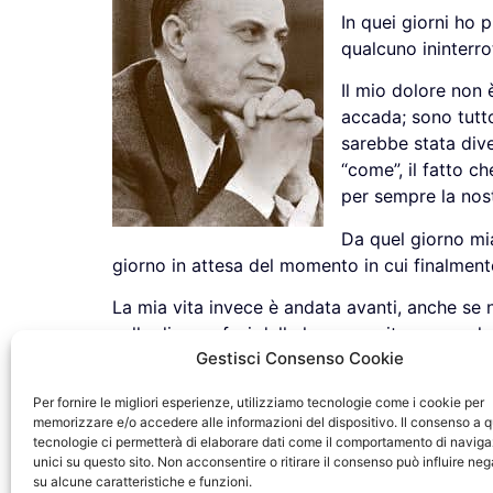
In quei giorni ho
qualcuno ininterr
Il mio dolore non
accada; sono tutt
sarebbe stata dive
“come”, il fatto c
per sempre la nost
Da quel giorno mia
giorno in attesa del momento in cui finalment
La mia vita invece è andata avanti, anche se n
nelle diverse fasi della loro crescita, se non 
Gestisci Consenso Cookie
rimarginato. Perché la sua perdita non è stata
provare a nasconderla, anche a te stessa oltre
Per fornire le migliori esperienze, utilizziamo tecnologie come i cookie per
menomazione, alla fine a conviverci, ad acce
memorizzare e/o accedere alle informazioni del dispositivo. Il consenso a 
vita.
tecnologie ci permetterà di elaborare dati come il comportamento di naviga
unici su questo sito. Non acconsentire o ritirare il consenso può influire n
In un dolore che non riesce ancora a trovare 
su alcune caratteristiche e funzioni.