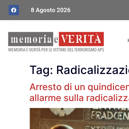
8 Agosto 2026
Tag:
Radicalizzazi
Arresto di un quindice
allarme sulla radicaliz