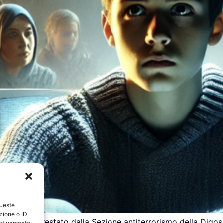
queste
zione o ID
 è stato arrestato dalla Sezione antiterrorismo della Digos 
egativamente