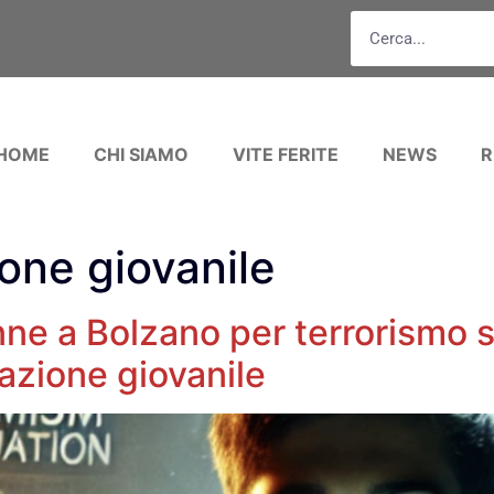
HOME
CHI SIAMO
VITE FERITE
NEWS
R
one giovanile
nne a Bolzano per terrorismo 
zazione giovanile