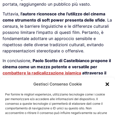
portata, raggiungendo un pubblico più vasto.
Tuttavia,
l’autore riconosce che l’utilizzo del cinema
come strumento di soft power presenta delle sfide
. La
censura, le barriere linguistiche e le differenze culturali
possono limitare l’impatto di questi film. Pertanto, è
fondamentale adottare un approccio sensibile e
rispettoso delle diverse tradizioni culturali, evitando
rappresentazioni stereotipate o offensive.
In conclusione,
Paolo Scotto di Castelbianco propone il
cinema come un mezzo potente e versatile per
combattere la radicalizzazione islamica
attraverso il
soft power
. Promuovendo valori di tolleranza e
Gestisci Consenso Cookie
comprensione attraverso narrazioni coinvolgenti e
autentiche, l’industria cinematografica può contribuire in
Per fornire le migliori esperienze, utilizziamo tecnologie come i cookie
modo significativo alla prevenzione dell’estremismo e
per memorizzare e/o accedere alle informazioni del dispositivo. Il
alla costruzione di ponti tra culture diverse.
consenso a queste tecnologie ci permetterà di elaborare dati come il
comportamento di navigazione o ID unici su questo sito. Non
acconsentire o ritirare il consenso può influire negativamente su alcune
Taggato
Cinema
,
Cultura
,
Deradicalizzazione
,