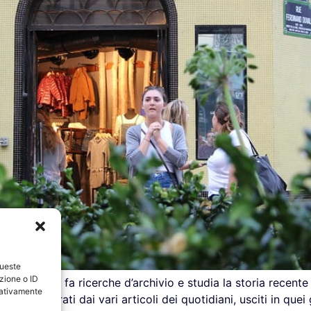
queste
zione o ID
che da anni fa ricerche d’archivio e studia la storia recente 
egativamente
 fatti narrati dai vari articoli dei quotidiani, usciti in que