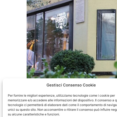
Gestisci Consenso Cookie
Per fornire le migliori esperienze, utilizziamo tecnologie come i cookie per
memorizzare e/o accedere alle informazioni del dispositivo. Il consenso a 
tecnologie ci permetterà di elaborare dati come il comportamento di naviga
Ecco alcune riflessioni di Giordana Terracina, 
unici su questo sito. Non acconsentire o ritirare il consenso può influire n
palestinese a Fiumicino nel 1985. Partiamo con i
su alcune caratteristiche e funzioni.