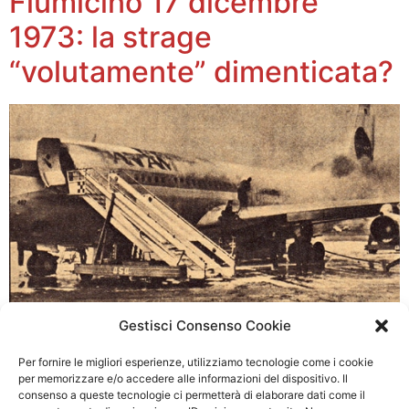
Fiumicino 17 dicembre
1973: la strage
“volutamente” dimenticata?
Gestisci Consenso Cookie
Essendomi occupato assieme ad altri del fatto nella
stesura del libro “Lo sparatore sono io!” edito da
Per fornire le migliori esperienze, utilizziamo tecnologie come i cookie
Amazon, storia di una strage dimenticata e
per memorizzare e/o accedere alle informazioni del dispositivo. Il
autobiografia della Guardia di PS Antonio Campanile,
consenso a queste tecnologie ci permetterà di elaborare dati come il