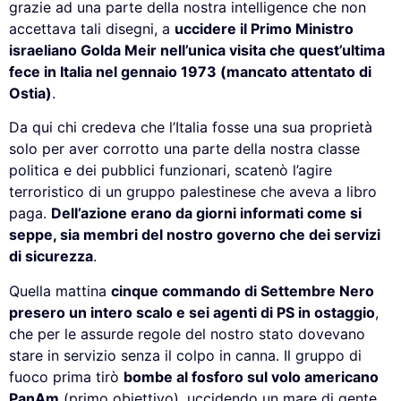
grazie ad una parte della nostra intelligence che non
accettava tali disegni, a
uccidere il Primo Ministro
israeliano Golda Meir nell’unica visita che quest’ultima
fece in Italia nel gennaio 1973 (mancato attentato di
Ostia)
.
Da qui chi credeva che l’Italia fosse una sua proprietà
solo per aver corrotto una parte della nostra classe
politica e dei pubblici funzionari, scatenò l’agire
terroristico di un gruppo palestinese che aveva a libro
paga.
Dell’azione erano da giorni informati come si
seppe, sia membri del nostro governo che dei servizi
di sicurezza
.
Quella mattina
cinque commando di Settembre Nero
presero un intero scalo e sei agenti di PS in ostaggio
,
che per le assurde regole del nostro stato dovevano
stare in servizio senza il colpo in canna. Il gruppo di
fuoco prima tirò
bombe al fosforo sul volo americano
PanAm
(primo obiettivo), uccidendo un mare di gente,