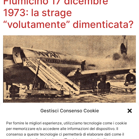
Fiumicino 17 dicembre
1973: la strage
“volutamente” dimenticata?
Gestisci Consenso Cookie
Essendomi occupato assieme ad altri del fatto nella
stesura del libro “Lo sparatore sono io!” edito da
Per fornire le migliori esperienze, utilizziamo tecnologie come i cookie
Amazon, storia di una strage dimenticata e
per memorizzare e/o accedere alle informazioni del dispositivo. Il
autobiografia della Guardia di PS Antonio Campanile,
consenso a queste tecnologie ci permetterà di elaborare dati come il